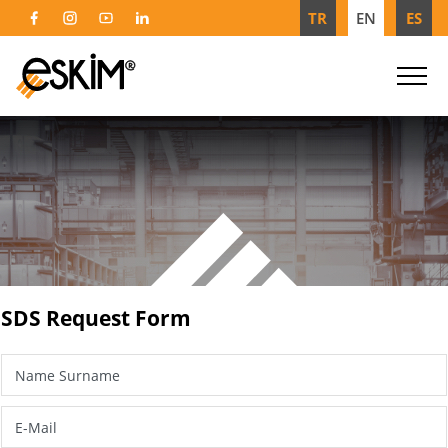
TR
EN
ES
SDS Request Form